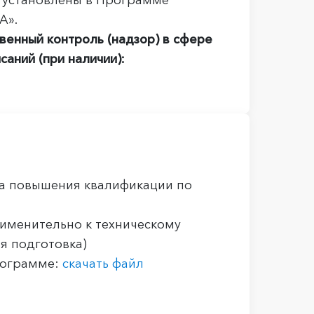
в установлены в Программе
А».
венный контроль (надзор) в сфере
саний (при наличии):
а повышения квалификации по
рименительно к техническому
я подготовка)
рограмме:
скачать файл