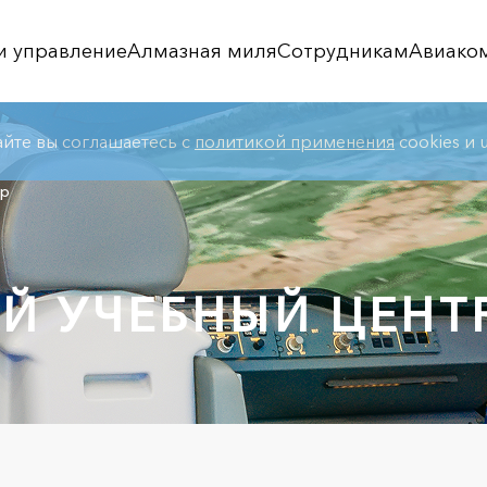
и управление
Алмазная миля
Сотрудникам
Авиако
айте вы соглашаетесь с
политикой применения
cookies и u
тр
Й УЧЕБНЫЙ ЦЕНТ