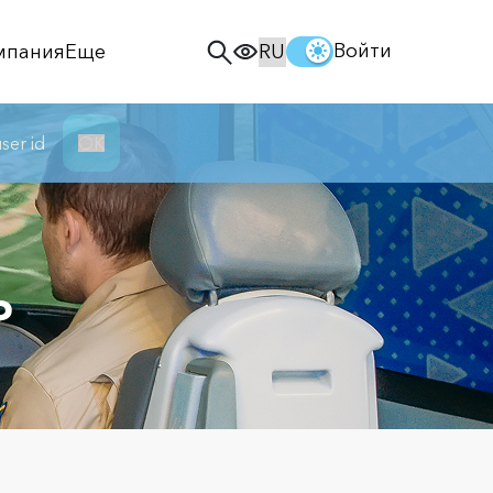
Войти
мпания
Еще
ser id
ОК
Р