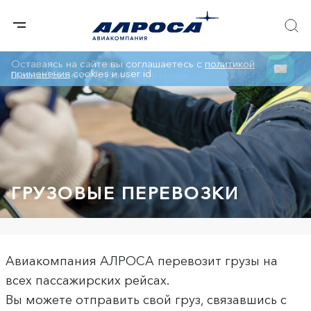
Оставаясь на сайте вы соглашаетесь с
политикой
ОК
применения
cookies и user id
Главная
Бизнесу
Грузовые перевозки
ГРУЗОВЫЕ ПЕРЕВОЗКИ
Авиакомпания АЛРОСА перевозит грузы на
всех пассажирских рейсах.
Вы можете отправить свой груз, связавшись с