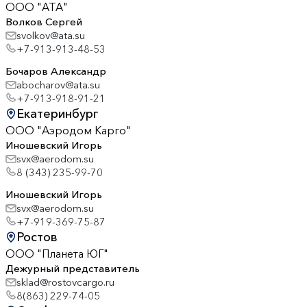
ООО "АТА"
Волков Сергей
svolkov@ata.su
+7-913-913-48-53
Бочаров Александр
abocharov@ata.su
+7-913-918-91-21
Екатеринбург
ООО "Аэродом Карго"
Иношевский Игорь
svx@aerodom.su
8 (343) 235-99-70
Иношевский Игорь
svx@aerodom.su
+7-919-369-75-87
Ростов
ООО "Планета ЮГ"
Дежурный представитель
sklad@rostovcargo.ru
8(863) 229-74-05