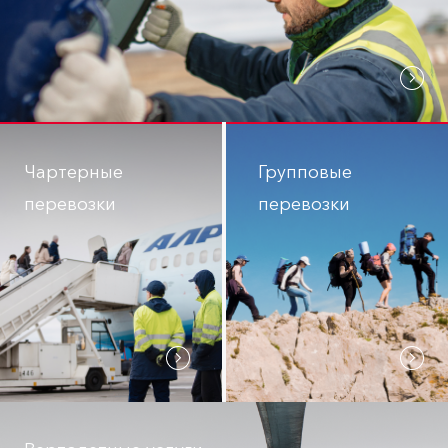
Чартерные
Групповые
перевозки
перевозки