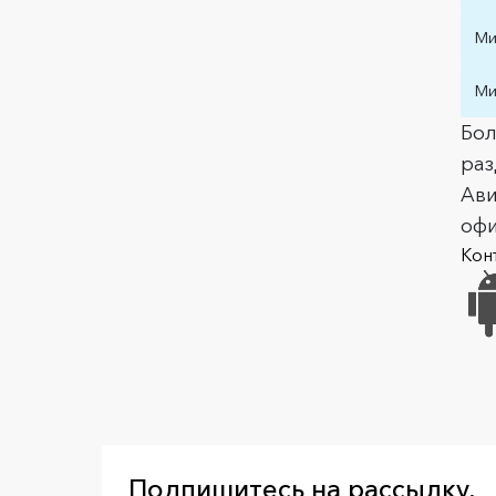
Ми
Ми
Бол
ра
Ави
офи
Кон
Подпишитесь на рассылку,