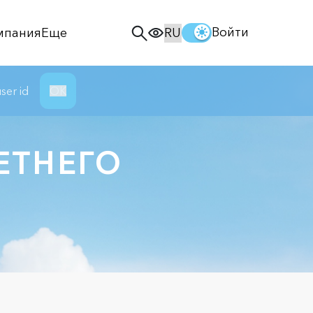
Войти
мпания
Еще
ser id
ОК
ЕТНЕГО