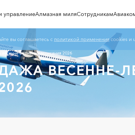
и управление
Алмазная миля
Сотрудникам
Авиако
айте вы соглашаетесь с
политикой применения
cookies и u
весенне-летнего расписания 2026
ДАЖА ВЕСЕННЕ-Л
2026