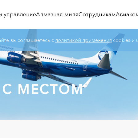
и управление
Алмазная миля
Сотрудникам
Авиако
айте вы соглашаетесь с
политикой применения
cookies и u
стом
 С МЕСТОМ