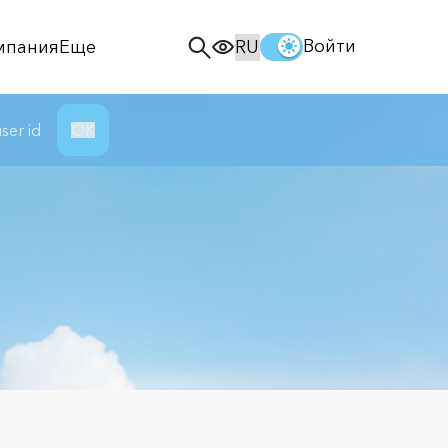
Войти
мпания
Еще
ser id
ОК