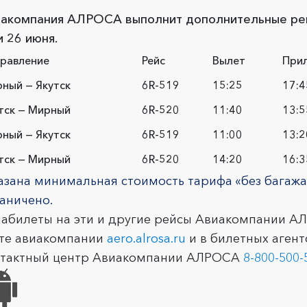
акомпания АЛРОСА выполнит дополнительные рей
и 26 июня.
равление
Рейс
Вылет
При
ный — Якутск
6R-519
15:25
17:4
тск — Мирный
6R-520
11:40
13:5
ный — Якутск
6R-519
11:00
13:2
тск — Мирный
6R-520
14:20
16:3
азана минимальная стоимость тарифа «без багажа»
аничено.
абилеты на эти и другие рейсы Авиакомпании 
те авиакомпании
aero.alrosa.ru
и в билетных агент
нтактный центр Авиакомпании АЛРОСА
8-800-500-