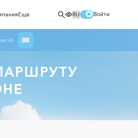
Войти
мпания
Еще
ser id
ОК
МАРШРУТУ
ЮНЕ