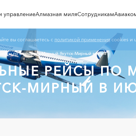
и управление
Алмазная миля
Сотрудникам
Авиако
айте вы соглашаетесь с
политикой применения
cookies и u
рейсы по маршруту Мирный-Якутск-Мирный в июне
ЬНЫЕ РЕЙСЫ ПО 
ТСК-МИРНЫЙ В И